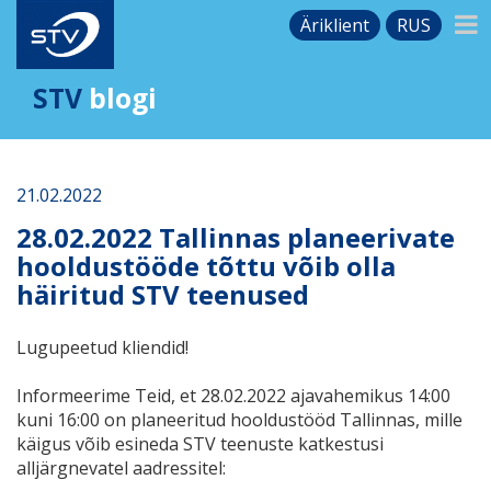
Äriklient
RUS
STV
blogi
21.02.2022
28.02.2022 Tallinnas planeerivate
hooldustööde tõttu võib olla
häiritud STV teenused
Lugupeetud kliendid!
Informeerime Teid, et 28.02.2022 ajavahemikus 14:00
kuni 16:00 on planeeritud hooldustööd Tallinnas, mille
käigus võib esineda STV teenuste katkestusi
alljärgnevatel aadressitel: