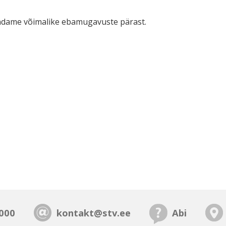
ndame võimalike ebamugavuste pärast.
000
kontakt@stv.ee
Abi