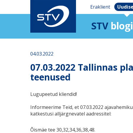
Eraklient
Uudis
STV
blogi
04.03.2022
07.03.2022 Tallinnas pl
teenused
Lugupeetud kliendid!
Informeerime Teid, et 07.03.2022 ajavahemikus
katkestusi alljärgnevatel aadressitel:
Õismäe tee 30,32,34,36,38,48.