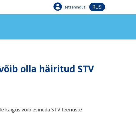
RUS
Iseteenindus
võib olla häiritud STV
lle käigus võib esineda STV teenuste