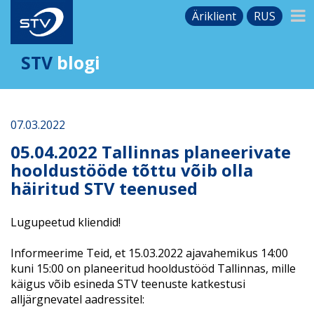
Äriklient
RUS
STV
blogi
07.03.2022
05.04.2022 Tallinnas planeerivate
hooldustööde tõttu võib olla
häiritud STV teenused
Lugupeetud kliendid!
Informeerime Teid, et 15.03.2022 ajavahemikus 14:00
kuni 15:00 on planeeritud hooldustööd Tallinnas, mille
käigus võib esineda STV teenuste katkestusi
alljärgnevatel aadressitel: