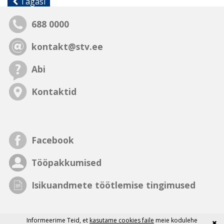
Tagasi
688 0000
kontakt@stv.ee
Abi
Kontaktid
Facebook
Tööpakkumised
Isikuandmete töötlemise tingimused
Informeerime Teid, et
kasutame cookies faile
meie kodulehe