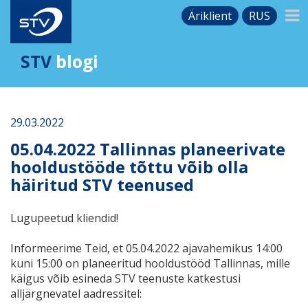
Äriklient
RUS
STV
blogi
29.03.2022
05.04.2022 Tallinnas planeerivate
hooldustööde tõttu võib olla
häiritud STV teenused
Lugupeetud kliendid!
Informeerime Teid, et 05.04.2022 ajavahemikus 14:00
kuni 15:00 on planeeritud hooldustööd Tallinnas, mille
käigus võib esineda STV teenuste katkestusi
alljärgnevatel aadressitel: