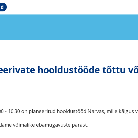
ed
erivate hooldustööde tõttu või
0 - 10:30 on planeeritud hooldustööd Narvas, mille käigus 
ndame võimalike ebamugavuste pärast.