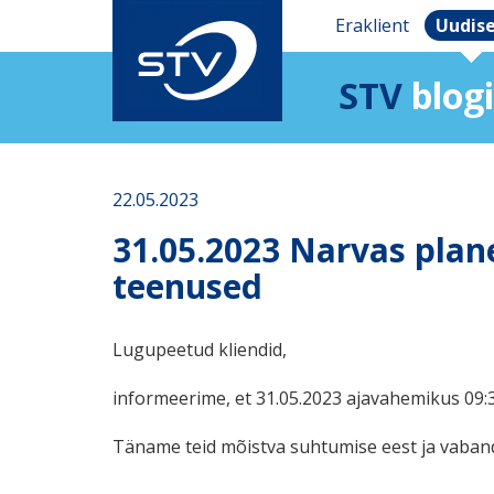
Eraklient
Uudis
STV
blogi
22.05.2023
31.05.2023 Narvas plane
teenused
Lugupeetud kliendid,
informeerime, et 31.05.2023 ajavahemikus 09:3
Täname teid mõistva suhtumise eest ja vaba