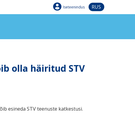
RUS
Iseteenindus
b olla häiritud STV
võib esineda STV teenuste katkestusi.