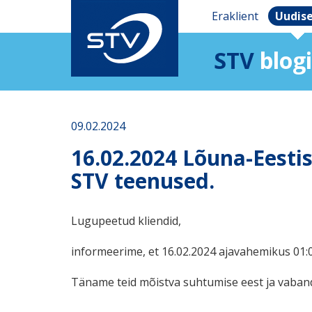
Eraklient
Uudis
STV
blogi
09.02.2024
16.02.2024 Lõuna-Eestis
STV teenused.
Lugupeetud kliendid,
informeerime, et 16.02.2024 ajavahemikus 01:0
Täname teid mõistva suhtumise eest ja vaba