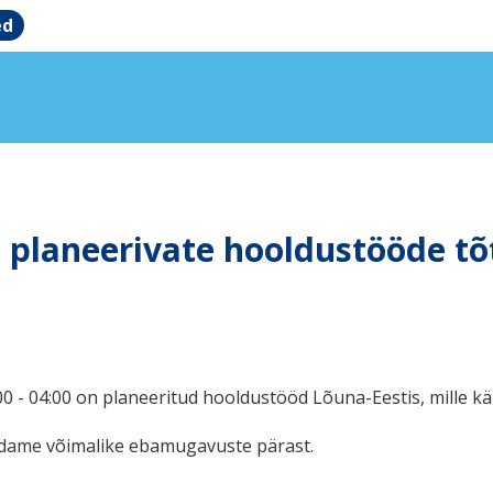
ed
 planeerivate hooldustööde tõt
0 - 04:00 on planeeritud hooldustööd Lõuna-Eestis, mille kä
ndame võimalike ebamugavuste pärast.