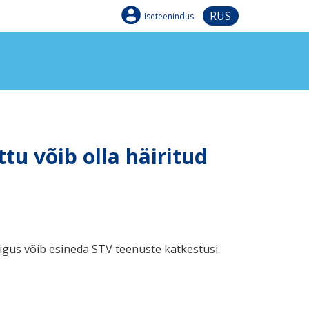
RUS
Iseteenindus
tu võib olla häiritud
igus võib esineda STV teenuste katkestusi.