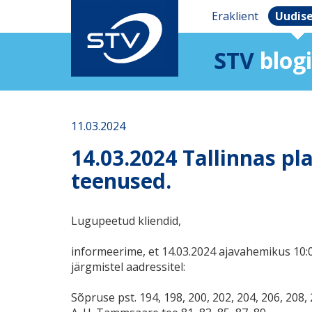
Eraklient
Uudis
STV
blogi
11.03.2024
14.03.2024 Tallinnas pl
teenused.
Lugupeetud kliendid,
informeerime, et 14.03.2024 ajavahemikus 10:0
järgmistel aadressitel:
Sõpruse pst. 194, 198, 200, 202, 204, 206, 208,