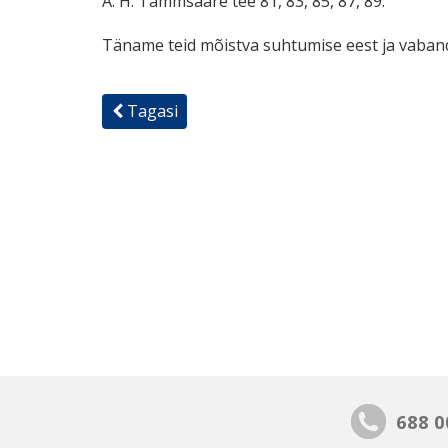
A. H. Tammsaare tee 81, 83, 85, 87, 89.
Täname teid mõistva suhtumise eest ja vaba
Tagasi
688 0