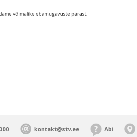
ndame võimalike
ebamugavuste pärast.
000
kontakt@stv.ee
Abi