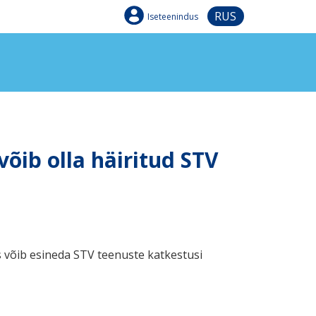
RUS
Iseteenindus
võib olla häiritud STV
s võib esineda STV teenuste katkestusi