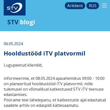
Äriklient
RUS
STV
blogi
06.05.2024
Hooldustööd iTV platvormil
Lugupeetud kliendid,
informeerime, et 08.05.2024 ajavahemikus 09:00 - 10:00
on planeeritud hooldustööd iTV platvormil, mille
tulemusel on võimalikud katkestused STV iTV teenuse
edastamises.
Pöörame teie tähelepanu, et katkestuste ajal edastatud
saadete arhiiv on edaspidi kättesaamatu.