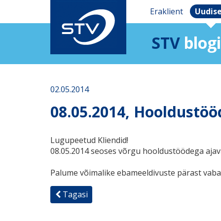
Eraklient
Uudis
STV
blogi
02.05.2014
08.05.2014, Hooldustöö
Lugupeetud Kliendid!
08.05.2014 seoses võrgu hooldustöödega ajava
Palume võimalike ebameeldivuste pärast vaba
Tagasi