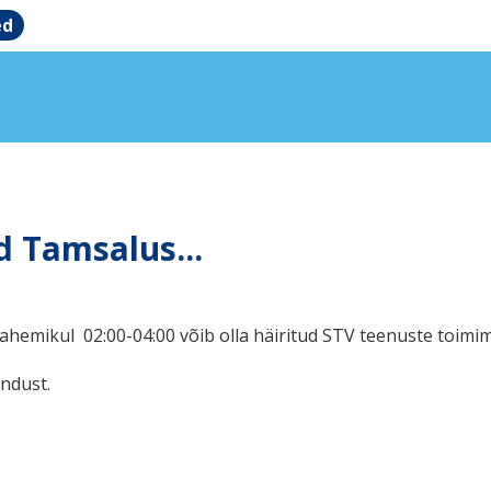
ed
d Tamsalus...
hemikul 02:00-04:00 võib olla häiritud STV teenuste toimi
ndust.