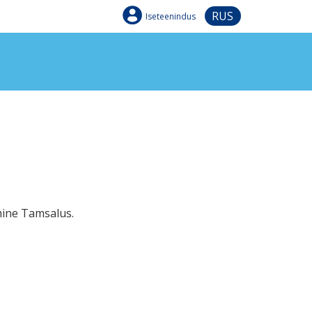
RUS
Iseteenindus
mine Tamsalus.