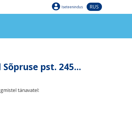
RUS
Iseteenindus
 Sõpruse pst. 245...
gmistel tänavatel: