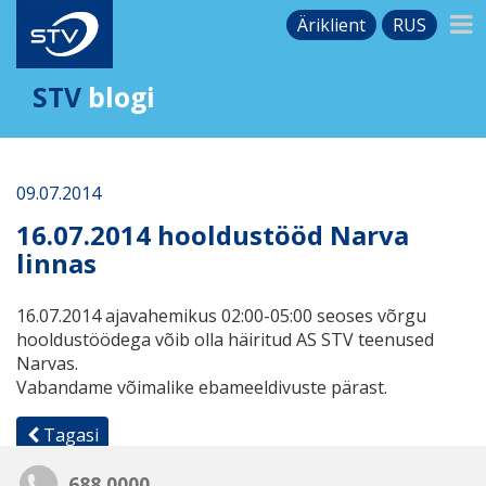
Äriklient
RUS
STV
blogi
09.07.2014
16.07.2014 hooldustööd Narva
linnas
16.07.2014 ajavahemikus 02:00-05:00 seoses võrgu
hooldustöödega võib olla häiritud AS STV teenused
Narvas.
Vabandame võimalike ebameeldivuste pärast.
Tagasi
688 0000