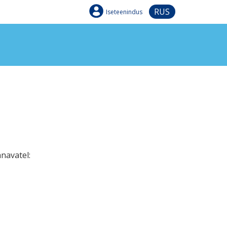
RUS
Iseteenindus
änavatel: