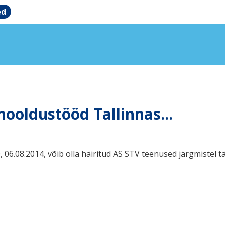
ed
hooldustööd Tallinnas...
06.08.2014, võib olla häiritud AS STV teenused järgmistel t