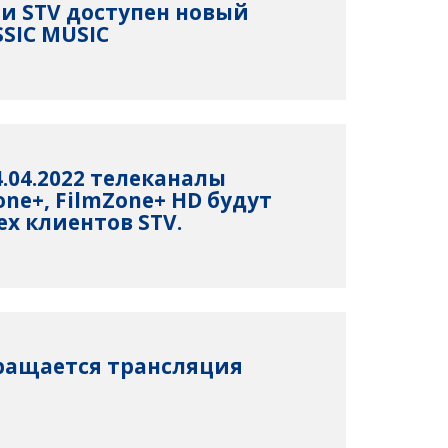
ети STV доступен новый
SSIC MUSIC
04.04.2022 телеканалы
one+, FilmZone+ HD будут
ех клиентов STV.
ращается трансляция