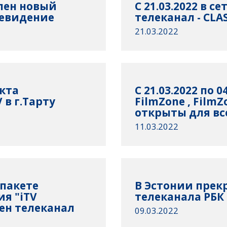
упен новый
С 21.03.2022 в с
левидение
телеканал - CLA
21.03.2022
кта
С 21.03.2022 по 
в г.Тарту
FilmZone , FilmZ
открыты для вс
11.03.2022
 пакете
В Эстонии прек
я "iTV
телеканала РБК
ен телеканал
09.03.2022