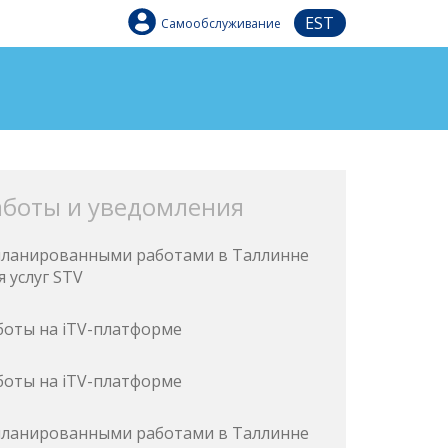
EST
Самообслуживание
аботы и уведомления
запланированными работами в Таллинне
 услуг STV
боты на iTV-платформе
боты на iTV-платформе
запланированными работами в Таллинне