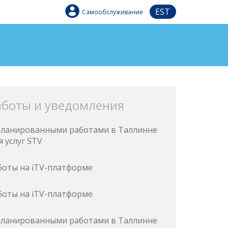
EST
Самообслуживание
аботы и уведомления
запланированными работами в Таллинне
 услуг STV
боты на iTV-платформе
боты на iTV-платформе
запланированными работами в Таллинне