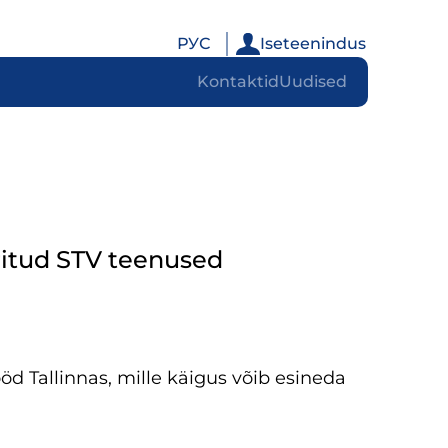
РУС
Iseteenindus
Kontaktid
Uudised
iritud STV teenused
d Tallinnas, mille käigus võib esineda