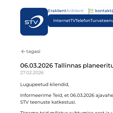
Eraklient
Äriklient
kontakt
Internet
TV
Telefon
Turvateen
tagasi
06.03.2026 Tallinnas planeeri
27.02.2026
Lugupeetud kliendid,
Informeerime Teid, et 06.03.2026 ajavah
STV teenuste katkestusi.