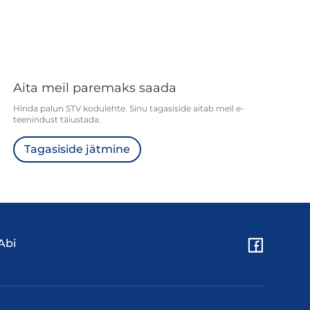
Aita meil paremaks saada
Hinda palun STV kodulehte. Sinu tagasiside aitab meil e-
teenindust täiustada.
Tagasiside jätmine
Abi