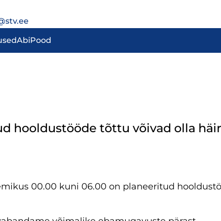
@stv.ee
used
Abi
Pood
tud hooldustööde tõttu võivad olla hä
emikus 00.00 kuni 06.00 on planeeritud hooldustöö