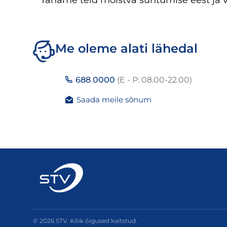
Täname teid mõistva suhtumise eest ja
Me oleme alati lähedal
688 0000
(E - P: 08.00-22.00)
Saada meile sõnum
© 2026 STV. Kõik õigused kaitstud.