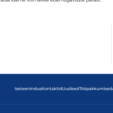
 vabandame võimalike ebamugavuste pärast.
Iseteenindus
Kontaktid
Uudised
Tööpakkumised