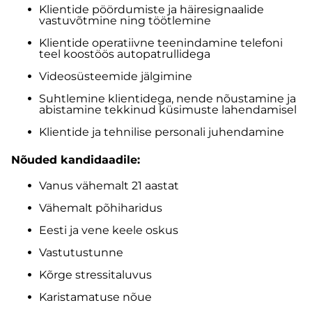
Klientide pöördumiste ja häiresignaalide
vastuvõtmine ning töötlemine
Klientide operatiivne teenindamine telefoni
teel koostöös autopatrullidega
Videosüsteemide jälgimine
Suhtlemine klientidega, nende nõustamine ja
abistamine tekkinud küsimuste lahendamisel
Klientide ja tehnilise personali juhendamine
Nõuded kandidaadile:
Vanus vähemalt 21 aastat
Vähemalt põhiharidus
Eesti ja vene keele oskus
Vastutustunne
Kõrge stressitaluvus
Karistamatuse nõue