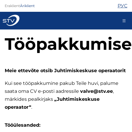
РУС
Eraklient
Äriklient
Tööpakkumis
688 0000
Iseteenindus
Meie ettevõte otsib Juhtimiskeskuse operaatorit
Internet
TV
Kui see tööpakkumine pakub Teile huvi, palume
Telefon
saata oma CV e-posti aadressile
valve@stv.ee
,
Turvateenused
märkides pealkirjaks
„Juhtimiskeskuse
Abi
operaator“
.
Pood
Kontaktid
Uudised
Tööülesanded: