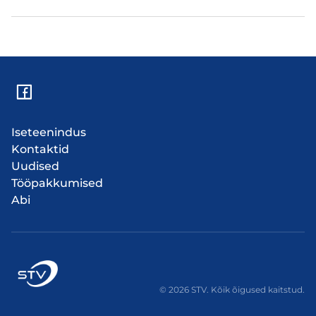
Iseteenindus
Kontaktid
Uudised
Tööpakkumised
Abi
© 2026 STV. Kõik õigused kaitstud.