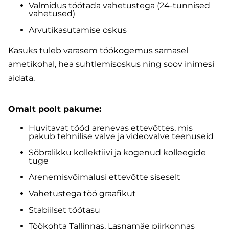
Valmidus töötada vahetustega (24-tunnised
vahetused)
Arvutikasutamise oskus
Kasuks tuleb varasem töökogemus sarnasel
ametikohal, hea suhtlemisoskus ning soov inimesi
aidata.
Omalt poolt pakume:
Huvitavat tööd arenevas ettevõttes, mis
pakub tehnilise valve ja videovalve teenuseid
Sõbralikku kollektiivi ja kogenud kolleegide
tuge
Arenemisvõimalusi ettevõtte siseselt
Vahetustega töö graafikut
Stabiilset töötasu
Töökohta Tallinnas, Lasnamäe piirkonnas