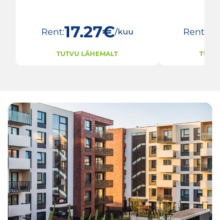
17.27€
1
Rent:
Rent:
/kuu
TUTVU LÄHEMALT
TUTV