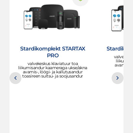
Stardikomplekt STARTAX
Stardiko
PRO
valvekesk
liikumis
valvekeskus klaviatuur toa
avanemis
liikumisandur kaameraga ukse/akna
avamis-, löögi- ja kallutusandur
toasireen suitsu- ja soojusandur