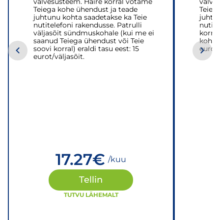
valvesüsteem. Häire korral võtame
valve
Teiega kohe ühendust ja teade
Teieg
juhtunu kohta saadetakse ka Teie
juhtu
nutitelefoni rakendusse. Patrulli
nutit
väljasõit sündmuskohale (kui me ei
korral
saanud Teiega ühendust või Teie
kohale
soovi korral) eraldi tasu eest: 15
eurot/
eurot/väljasõit.
17.27
€
/kuu
Tellin
TUTVU LÄHEMALT