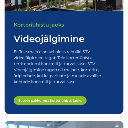
Korteriühistu jaoks
Videojälgimine
Et Teie maja elanikel oleks rahulik! STV
videojälgimine tagab Teie korteriühistu
territooriumi kontrolli ja turvalisuse. STV
Videojälgimine tagab nii majade, korterite,
äripindade, kui ka parklate ja muude avalike
kohtade kontrolli ja turvalisuse.
Soovin pakkumist korteriühistu jaoks