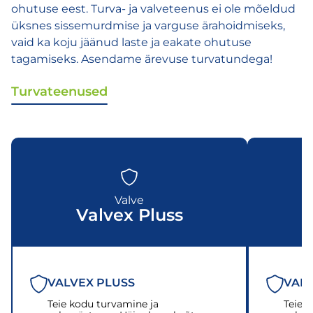
ohutuse eest. Turva- ja valveteenus ei ole mõeldud
üksnes sissemurdmise ja varguse ärahoidmiseks,
vaid ka koju jäänud laste ja eakate ohutuse
tagamiseks. Asendame ärevuse turvatundega!
Turvateenused
Valve
Valvex Pluss
VALVEX PLUSS
VAL
Teie kodu turvamine ja
Teie 