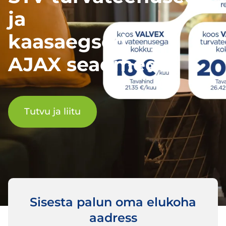
ja
kaasaegsed
AJAX seadmed
Tutvu ja liitu
Sisesta palun oma elukoha
aadress