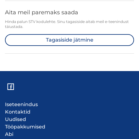
Aita meil paremaks saada
Hinda palun STV kodulehte. Sinu tagasiside aitab meil e-teenindust
täiustada.
Tagasiside jätmine
Iseteenindus
Kontaktid
Uudised
Tööpakkumised
Abi