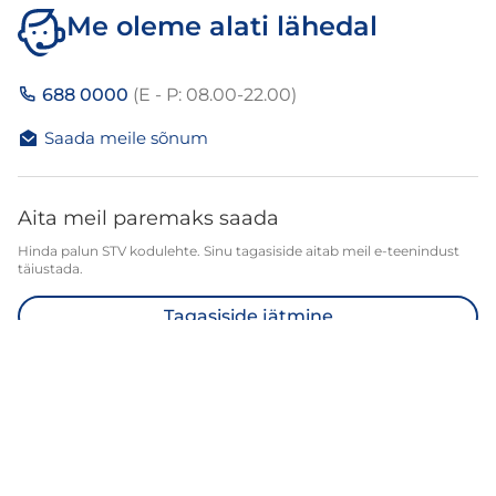
Me oleme alati lähedal
688 0000
(E - P: 08.00-22.00)
Saada meile sõnum
Aita meil paremaks saada
Hinda palun STV kodulehte. Sinu tagasiside aitab meil e-teenindust
täiustada.
Tagasiside jätmine