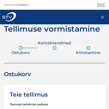
РУС
Eraklient
Äriklient
Tellimuse vormistamine
kontakt@stv.ee
Iseteenindus
Kontaktandmed
Ostukorv
Kinnitamine
Internet
TV
Ostukorv
Telefon
Turvateenused
Abi
Pood
Teie tellimus
Kontaktid
Uudised
Teenuse tarbimise aadress