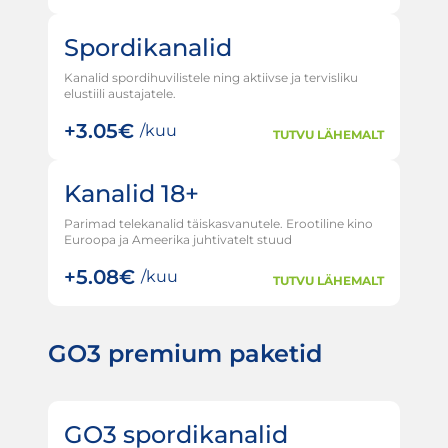
Spordikanalid
Kanalid spordihuvilistele ning aktiivse ja tervisliku
elustiili austajatele.
+
3.05€
/kuu
TUTVU LÄHEMALT
Kanalid 18+
Parimad telekanalid täiskasvanutele. Erootiline kino
Euroopa ja Ameerika juhtivatelt stuud
+
5.08€
/kuu
TUTVU LÄHEMALT
GO3 premium paketid
GO3 spordikanalid