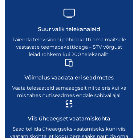
Suur valik telekanaleid
Täienda televisiooni põhipaketti oma maitsele
vastavate teemapakettidega – STV võrgust
leiad rohkem kui 200 telekanalit.
Võimalus vaadata eri seadmetes
Vaata telesaateid samaaegselt nii teleris kui ka
mis tahes nutiseadmes endale sobival ajal.
Viis üheaegset vaatamiskohta
Saad tellida üheaegseks vaatamiseks kuni viis
vaatamiskohta, et kogu pere saaks nautida oma