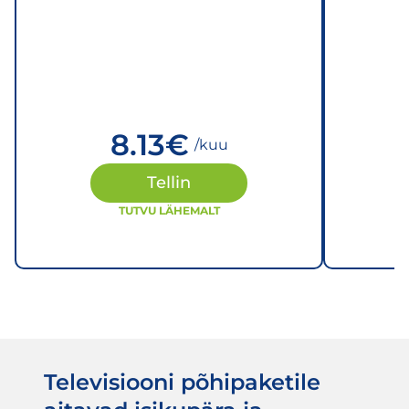
8.13
€
/kuu
Tellin
TUTVU LÄHEMALT
Televisiooni põhipaketile