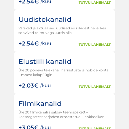
+
2.54€
/kuu
TUTVU LÄHEMALT
Uudistekanalid
Värsked ja aktuaalsed uudised eri riikidest neile, kes
soovivad toimuvaga kursis olla.
+
2.54€
/kuu
TUTVU LÄHEMALT
Elustiili kanalid
Üle 20 põneva telekanali harrastuste ja hobide kohta
– moest kalapüügini.
+
2.03€
/kuu
TUTVU LÄHEMALT
Filmikanalid
Üle 20 filmikanali sisaldav teemapakett –
kaasaegsetest sarjadest armastatud kinoklassikan
+
3.05€
/kuu
TUTVU LÄHEMALT