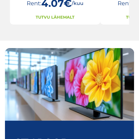
4.07€
3
Rent:
Rent:
/kuu
TUTVU LÄHEMALT
TUTV