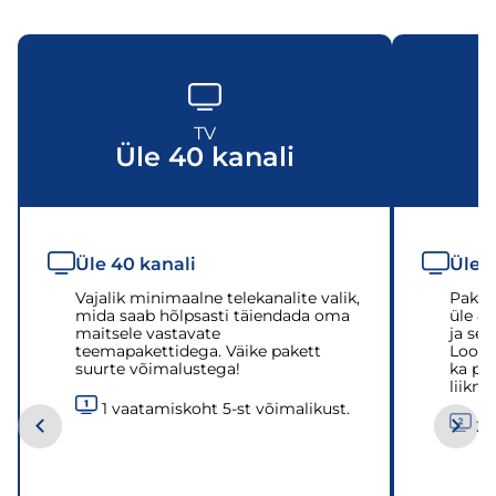
TV
Üle 40 kanali
Üle 40 kanali
Üle 7
Vajalik minimaalne telekanalite valik,
Paket
mida saab hõlpsasti täiendada oma
üle 80
maitsele vastavate
ja sei
teemapakettidega. Väike pakett
Loomul
suurte võimalustega!
ka pe
liikme
1 vaatamiskoht 5-st võimalikust.
2 v