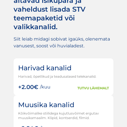
aitavad isikupära ja
vaheldust lisada STV
teemapaketid või
valikkanalid.
Siit leiab midagi sobivat igaüks, olenemata
vanusest, soost või huvialadest.
Harivad kanalid
Harivad, õpetlikud ja teadusalased telekanalid.
+
2.00€
/kuu
TUTVU LÄHEMALT
Muusika kanalid
Kõikvõimalike stiilidega kujutlusvõimet ergutav
muusikamaailm. Klipid, kontserdid, filmid.