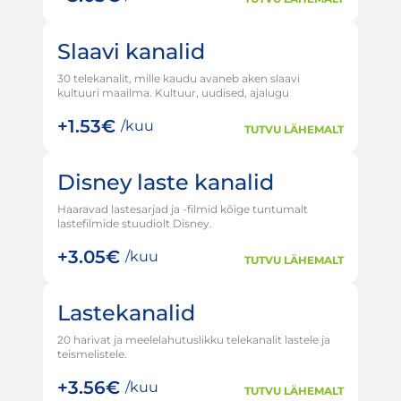
Slaavi kanalid
30 telekanalit, mille kaudu avaneb aken slaavi
kultuuri maailma. Kultuur, uudised, ajalugu
+
1.53€
/kuu
TUTVU LÄHEMALT
Disney laste kanalid
Haaravad lastesarjad ja -filmid kõige tuntumalt
lastefilmide stuudiolt Disney.
+
3.05€
/kuu
TUTVU LÄHEMALT
Lastekanalid
20 harivat ja meelelahutuslikku telekanalit lastele ja
teismelistele.
+
3.56€
/kuu
TUTVU LÄHEMALT