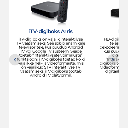
iTV-digiboks Arris
HD-
iTV-digiboks on vajalik interaktiivse
HD-digiboks o
TV vaatamiseks. See sobib enamikele
telesisu 
televiisoritele, kus puudub Android
dekodeerimiseks
TV või Google TV süsteem. Seade
kus puudub s
toetab “interaktiivsete võimaluste”
digiboks
funktsiooni. iTV-digiboks toetab kõiki
“Interaktiiv
vajalikke heli- ja videoformaate, mis
digiboks toetab 
on vajalikud STV interaktiivse TV
videoformaate,
vaatamiseks. iTV-digiboks töötab
digitaalse t
Android TV platvormil.