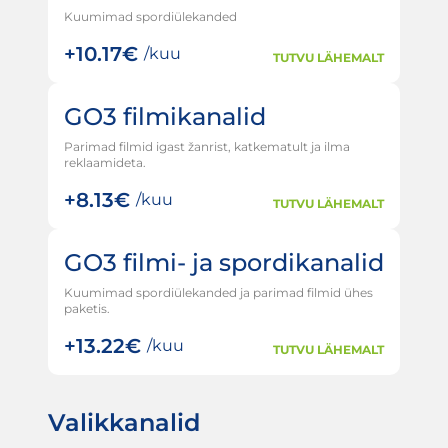
Kuumimad spordiülekanded
+
10.17€
/kuu
TUTVU LÄHEMALT
GO3 filmikanalid
Parimad filmid igast žanrist, katkematult ja ilma
reklaamideta.
+
8.13€
/kuu
TUTVU LÄHEMALT
GO3 filmi- ja spordikanalid
Kuumimad spordiülekanded ja parimad filmid ühes
paketis.
+
13.22€
/kuu
TUTVU LÄHEMALT
Valikkanalid