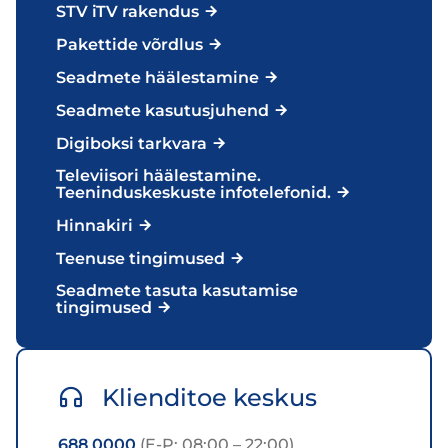
STV iTV rakendus
Pakettide võrdlus
Seadmete häälestamine
Seadmete kasutusjuhend
Digiboksi tarkvara
Televiisori häälestamine.
Teeninduskeskuste infotelefonid.
Hinnakiri
Teenuse tingimused
Seadmete tasuta kasutamise
tingimused
Klienditoe keskus
688 0000
(E-P: 08:00 – 22:00)