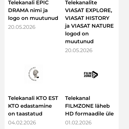
Telekanali EPIC
Telekanalite
DRAMA nimi ja
VIASAT EXPLORE,
logo on muutunud
VIASAT HISTORY
ja VIASAT NATURE
20.05.2026
logod on
muutunud
20.05.2026
Telekanali KTO EST
Telekanal
KTO edastamine
FILMZONE läheb
on taastatud
HD formaadile üle
04.02.2026
01.02.2026