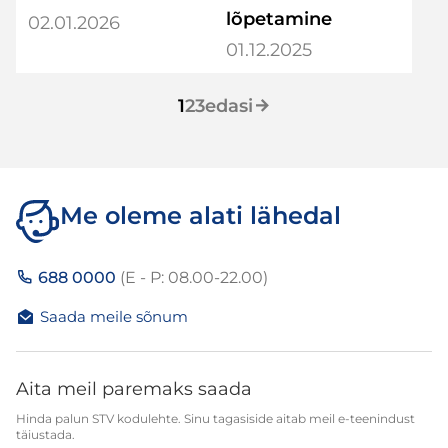
lõpetamine
02.01.2026
01.12.2025
1
2
3
edasi
Me oleme alati lähedal
688 0000
(E - P: 08.00-22.00)
Saada meile sõnum
Aita meil paremaks saada
Hinda palun STV kodulehte. Sinu tagasiside aitab meil e-teenindust
täiustada.