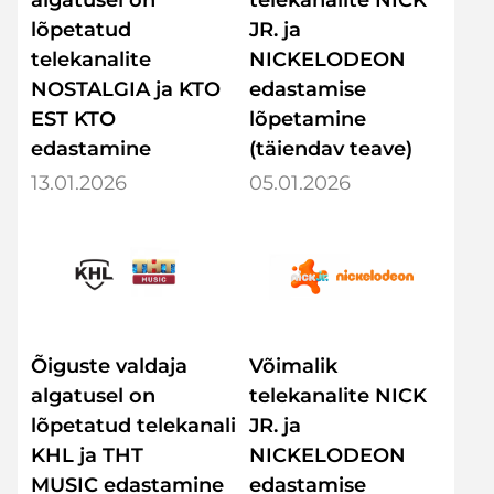
algatusel on
telekanalite NICK
lõpetatud
JR. ja
telekanalite
NICKELODEON
NOSTALGIA ja KTO
edastamise
EST KTO
lõpetamine
edastamine
(täiendav teave)
13.01.2026
05.01.2026
Õiguste valdaja
Võimalik
algatusel on
telekanalite NICK
lõpetatud telekanalite
JR. ja
KHL ja THT
NICKELODEON
MUSIC edastamine
edastamise