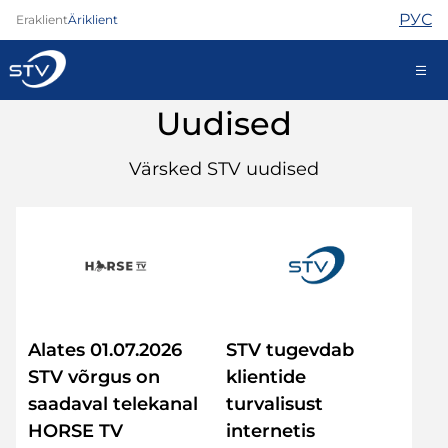
РУС
Eraklient
Äriklient
Uudised
kontakt@stv.ee
Iseteenindus
Värsked STV uudised
Internet
TV
Telefon
Turvateenused
Alates 01.07.2026
STV tugevdab
Abi
Pood
STV võrgus on
klientide
Kontaktid
saadaval telekanal
turvalisust
Uudised
HORSE TV
internetis