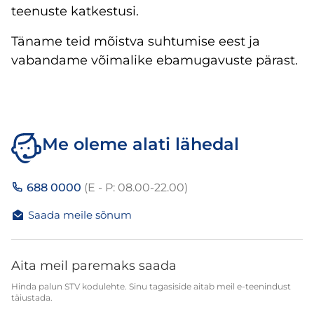
teenuste katkestusi.
Täname teid mõistva suhtumise eest ja
vabandame võimalike ebamugavuste pärast.
Me oleme alati lähedal
688 0000
(E - P: 08.00-22.00)
Saada meile sõnum
Aita meil paremaks saada
Hinda palun STV kodulehte. Sinu tagasiside aitab meil e-teenindust
täiustada.