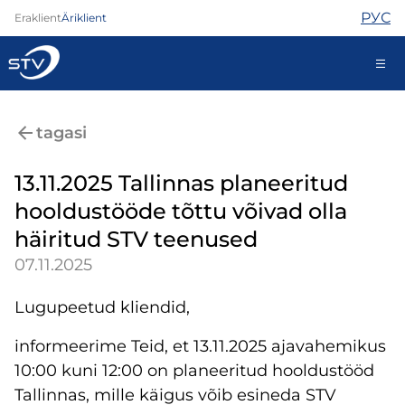
РУС
Eraklient
Äriklient
688 0000
tagasi
Iseteenindus
13.11.2025 Tallinnas planeeritud
hooldustööde tõttu võivad olla
Internet
häiritud STV teenused
TV
07.11.2025
Telefon
Turvateenused
Lugupeetud kliendid,
Abi
Pood
informeerime Teid, et 13.11.2025 ajavahemikus
Kontaktid
10:00 kuni 12:00 on planeeritud hooldustööd
Uudised
Tallinnas, mille käigus võib esineda STV