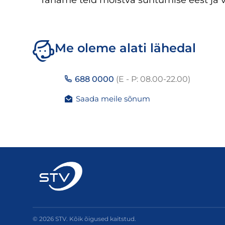
Täname teid mõistva suhtumise eest ja
Me oleme alati lähedal
688 0000
(E - P: 08.00-22.00)
Saada meile sõnum
© 2026 STV. Kõik õigused kaitstud.