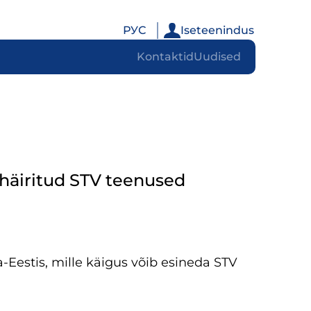
РУС
Iseteenindus
Kontaktid
Uudised
 häiritud STV teenused
Eestis, mille käigus võib esineda STV