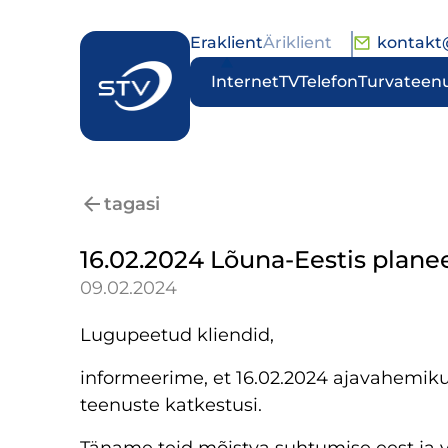
Eraklient
Äriklient
kontakt
Internet
TV
Telefon
Turvateen
tagasi
16.02.2024 Lõuna-Eestis plane
09.02.2024
Lugupeetud kliendid,
informeerime, et 16.02.2024 ajavahemiku
teenuste katkestusi.