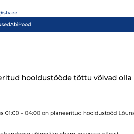
@stv.ee
used
Abi
Pood
eritud hooldustööde tõttu võivad olla
s 01:00 – 04:00 on planeeritud hooldustööd Lõuna-