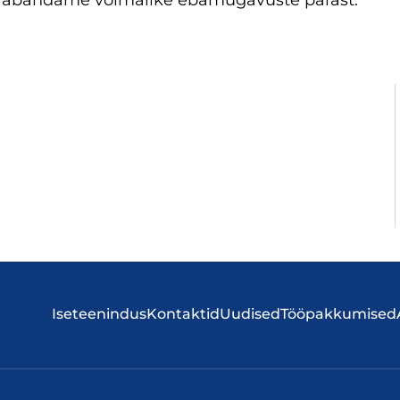
 vabandame võimalike ebamugavuste pärast.
Iseteenindus
Kontaktid
Uudised
Tööpakkumised