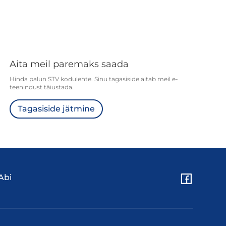
Aita meil paremaks saada
Hinda palun STV kodulehte. Sinu tagasiside aitab meil e-
teenindust täiustada.
Tagasiside jätmine
Abi