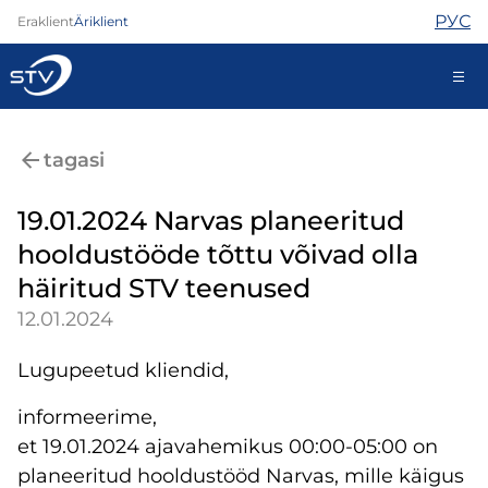
РУС
Eraklient
Äriklient
688 0000
tagasi
Iseteenindus
19.01.2024 Narvas planeeritud
hooldustööde tõttu võivad olla
Internet
häiritud STV teenused
TV
12.01.2024
Telefon
Turvateenused
Lugupeetud kliendid,
Abi
Pood
informeerime,
Kontaktid
et 19.01.2024 ajavahemikus 00:00-05:00 on
Uudised
planeeritud hooldustööd Narvas, mille käigus