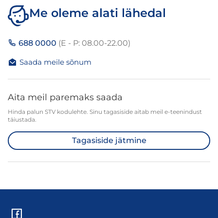
Me oleme alati lähedal
688 0000
(E - P: 08.00-22.00)
Saada meile sõnum
Aita meil paremaks saada
Hinda palun STV kodulehte. Sinu tagasiside aitab meil e-teenindust
täiustada.
Tagasiside jätmine