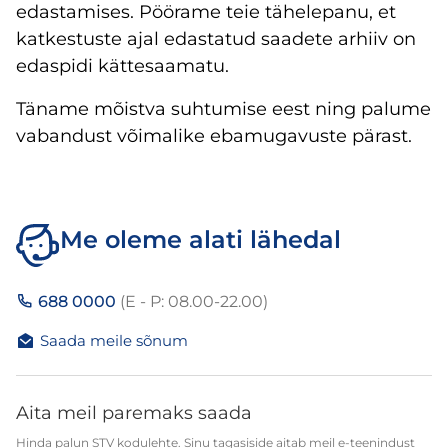
edastamises. Pöörame teie tähelepanu, et
katkestuste ajal edastatud saadete arhiiv on
edaspidi kättesaamatu.
Täname mõistva suhtumise eest ning palume
vabandust võimalike ebamugavuste pärast.
Me oleme alati lähedal
688 0000
(E - P: 08.00-22.00)
Saada meile sõnum
Aita meil paremaks saada
Hinda palun STV kodulehte. Sinu tagasiside aitab meil e-teenindust