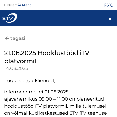
РУС
Eraklient
Äriklient
688 0000
tagasi
Iseteenindus
21.08.2025 Hooldustööd iTV
platvormil
Internet
14.08.2025
TV
Telefon
Lugupeetud kliendid,
Turvateenused
Abi
informeerime, et 21.08.2025
Pood
ajavahemikus 09:00 – 11:00 on planeeritud
Kontaktid
hooldustööd iTV platvormil, mille tulemusel
Uudised
on võimalikud katkestused STV iTV teenuse