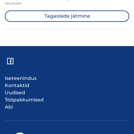
täiustada.
Tagasiside jätmine
Iseteenindus
Kontaktid
Uudised
Tööpakkumised
Abi