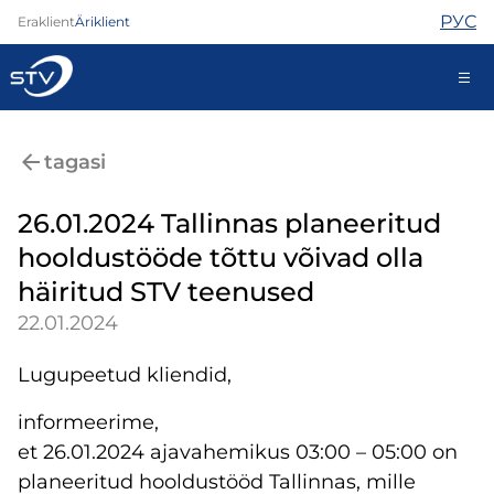
РУС
Eraklient
Äriklient
688 0000
tagasi
Iseteenindus
26.01.2024 Tallinnas planeeritud
hooldustööde tõttu võivad olla
Internet
häiritud STV teenused
TV
22.01.2024
Telefon
Turvateenused
Lugupeetud kliendid,
Abi
Pood
informeerime,
Kontaktid
et 26.01.2024 ajavahemikus 03:00 – 05:00 on
Uudised
planeeritud hooldustööd Tallinnas, mille