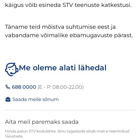
käigus võib esineda STV teenuste katkestusi.
Täname teid mõistva suhtumise eest ja
vabandame võimalike ebamugavuste pärast.
Me oleme alati lähedal
688 0000
(E - P: 08.00-22.00)
Saada meile sõnum
Aita meil paremaks saada
Hinda palun STV kodulehte. Sinu tagasiside aitab meil e-teenindust
täiustada.