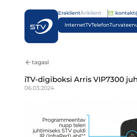
Eraklient
Äriklient
kontakt
Internet
TV
Telefon
Turvateen
tagasi
iTV-digiboksi Arris VIP7300 ju
06.03.2024