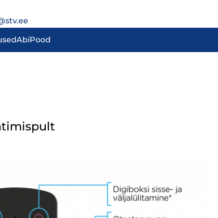
@stv.ee
used
Abi
Pood
htimispult