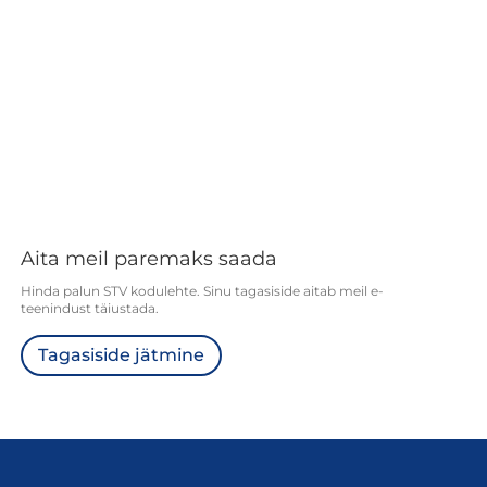
Aita meil paremaks saada
Hinda palun STV kodulehte. Sinu tagasiside aitab meil e-
teenindust täiustada.
Tagasiside jätmine