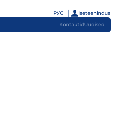
РУС
Iseteenindus
Kontaktid
Uudised