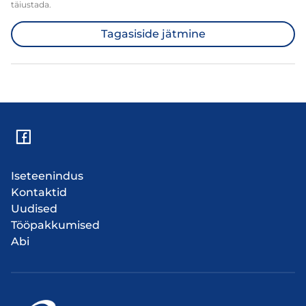
täiustada.
Tagasiside jätmine
Iseteenindus
Kontaktid
Uudised
Tööpakkumised
Abi