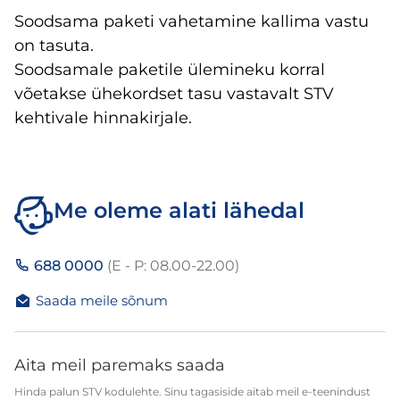
Soodsama paketi vahetamine kallima vastu
on tasuta.
Soodsamale paketile ülemineku korral
võetakse ühekordset tasu vastavalt STV
kehtivale hinnakirjale.
Me oleme alati lähedal
688 0000
(E - P: 08.00-22.00)
Saada meile sõnum
Aita meil paremaks saada
Hinda palun STV kodulehte. Sinu tagasiside aitab meil e-teenindust