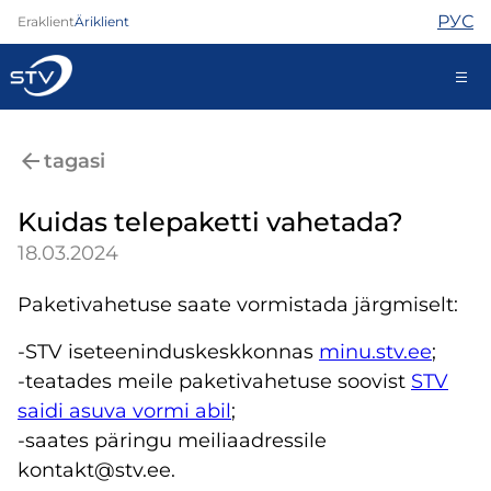
РУС
Eraklient
Äriklient
688 0000
tagasi
Iseteenindus
Kuidas telepaketti vahetada?
18.03.2024
Internet
Paketivahetuse saate vormistada järgmiselt:​
TV
Telefon
-STV iseteeninduskeskkonnas
minu.stv.ee
;
Turvateenused
-teatades meile paketivahetuse soovist
STV
Abi
saidi asuva vormi abil
;
Pood
Kontaktid
-saates päringu meiliaadressile
Uudised
kontakt@stv.ee.