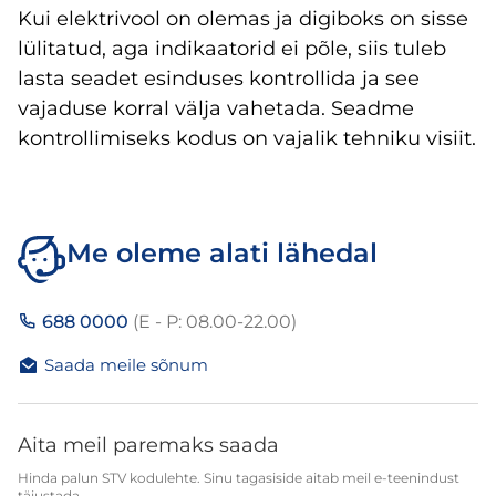
Kui elektrivool on olemas ja digiboks on sisse
lülitatud, aga indikaatorid ei põle, siis tuleb
lasta seadet esinduses kontrollida ja see
vajaduse korral välja vahetada. Seadme
kontrollimiseks kodus on vajalik tehniku visiit.
Me oleme alati lähedal
688 0000
(E - P: 08.00-22.00)
Saada meile sõnum
Aita meil paremaks saada
Hinda palun STV kodulehte. Sinu tagasiside aitab meil e-teenindust
täiustada.