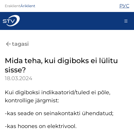
РУС
Eraklient
Äriklient
688 0000
tagasi
Iseteenindus
Mida teha, kui digiboks ei lülitu
sisse?
Internet
18.03.2024
TV
Telefon
Kui digiboksi indikaatorid/tuled ei põle,
Turvateenused
kontrollige järgmist:
Abi
Pood
-kas seade on seinakontakti ühendatud;
Kontaktid
-kas hoones on elektrivool.
Uudised