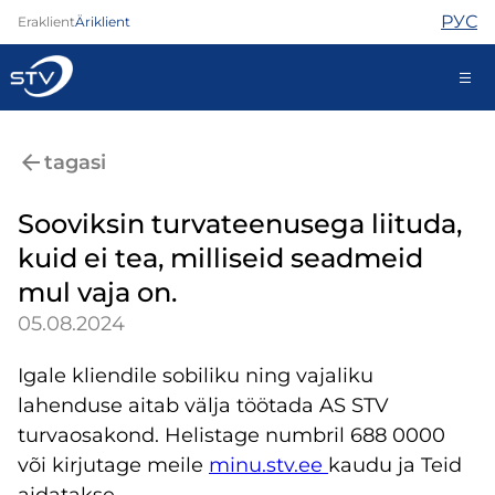
РУС
Eraklient
Äriklient
kontakt@stv.ee
tagasi
Iseteenindus
Sooviksin turvateenusega liituda,
kuid ei tea, milliseid seadmeid
Internet
mul vaja on.
TV
05.08.2024
Telefon
Turvateenused
Igale kliendile sobiliku ning vajaliku
Abi
lahenduse aitab välja töötada AS STV
Pood
turvaosakond. Helistage numbril 688 0000
Kontaktid
või kirjutage meile
minu.stv.ee​
kaudu ja Teid
Uudised