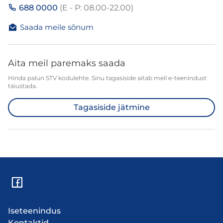
688 0000
(E - P: 08.00-22.00)
Saada meile sõnum
Aita meil paremaks saada
Hinda palun STV kodulehte. Sinu tagasiside aitab meil e-teenindust
täiustada.
Tagasiside jätmine
Iseteenindus
Kontaktid