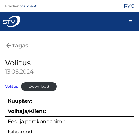
РУС
Eraklient
Äriklient
688 0000
tagasi
Iseteenindus
Volitus
13.06.2024
Internet
TV
Volitus
Download
Telefon
Kuupäev:
Turvateenused
Abi
Volitaja/Klient:
Pood
Ees- ja perekonnanimi:
Kontaktid
Uudised
Isikukood: