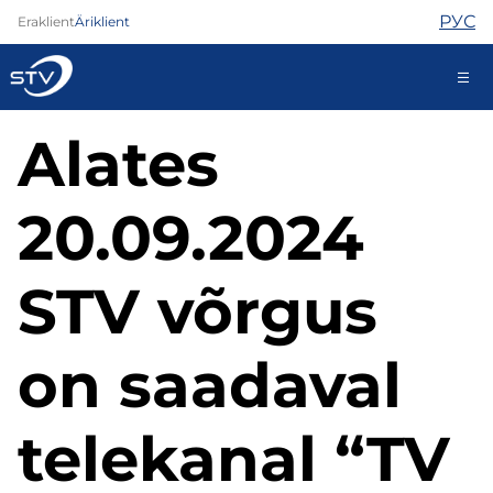
РУС
Eraklient
Äriklient
Alates
kontakt@stv.ee
Iseteenindus
20.09.2024
Internet
STV võrgus
TV
Telefon
on saadaval
Turvateenused
Abi
Pood
telekanal “TV
Kontaktid
Uudised