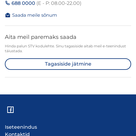
688 0000
(E - P: 08.00-22.00)
Saada meile sõnum
Aita meil paremaks saada
Hinda palun STV kodulehte. Sinu tagasiside aitab meil e-teenindust
täiustada.
Tagasiside jätmine
Iseteenindus
Kontaktid