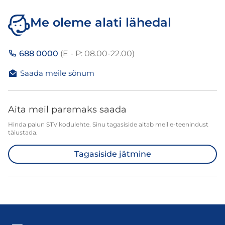
Me oleme alati lähedal
688 0000
(E - P: 08.00-22.00)
Saada meile sõnum
Aita meil paremaks saada
Hinda palun STV kodulehte. Sinu tagasiside aitab meil e-teenindust
täiustada.
Tagasiside jätmine