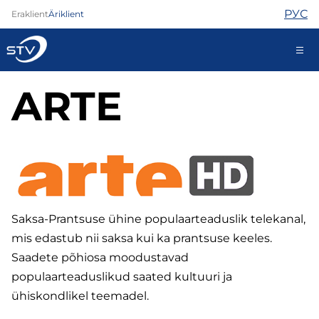
РУС
Eraklient
Äriklient
ARTE
kontakt@stv.ee
Iseteenindus
Internet
TV
Telefon
Saksa-Prantsuse ühine populaarteaduslik telekanal,
Turvateenused
mis edastub nii saksa kui ka prantsuse keeles.
Abi
Saadete põhiosa moodustavad
Pood
populaarteaduslikud saated kultuuri ja
Kontaktid
ühiskondlikel teemadel.
Uudised