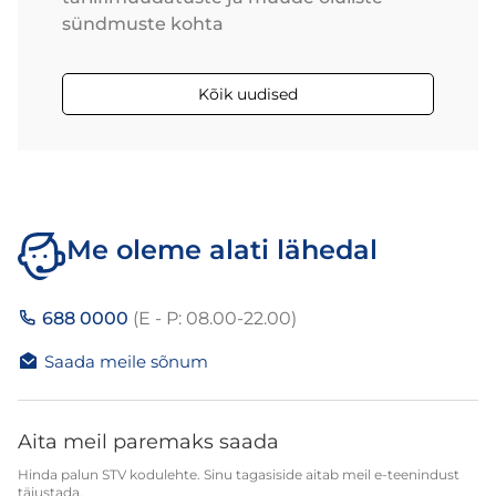
sündmuste kohta
Kõik uudised
Me oleme alati lähedal
688 0000
(E - P: 08.00-22.00)
Saada meile sõnum
Aita meil paremaks saada
Hinda palun STV kodulehte. Sinu tagasiside aitab meil e-teenindust
täiustada.