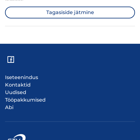
Tagasiside jätmine
Iseteenindus
Kontaktid
Uudised
Tööpakkumised
Abi