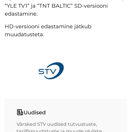
“YLE TV1” ja “ТNТ BALTIC” SD-versiooni
edastamine.
HD-versiooni edastamine jätkub
muudatusteta.
Uudised
Värsked STV uudised tutvustuste,
tariifimuudatuste ja muude oluliste