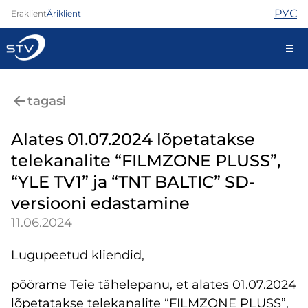
РУС
Eraklient
Äriklient
688 0000
tagasi
Iseteenindus
Alates 01.07.2024 lõpetatakse
telekanalite “FILMZONE PLUSS”,
Internet
“YLE TV1” ja “ТNТ BALTIC” SD-
TV
versiooni edastamine
Telefon
11.06.2024
Turvateenused
Abi
Lugupeetud kliendid,
Pood
Kontaktid
pöörame Teie tähelepanu, et alates 01.07.2024
Uudised
lõpetatakse telekanalite “FILMZONE PLUSS”,