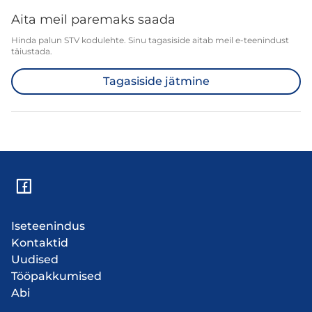
Aita meil paremaks saada
Hinda palun STV kodulehte. Sinu tagasiside aitab meil e-teenindust
täiustada.
Tagasiside jätmine
Iseteenindus
Kontaktid
Uudised
Tööpakkumised
Abi