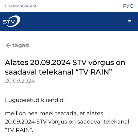
РУС
Eraklient
Äriklient
kontakt@stv.ee
tagasi
Iseteenindus
Alates 20.09.2024 STV võrgus on
saadaval telekanal “TV RAIN”
Internet
20.09.2024
TV
Telefon
Lugupeetud kliendid,
Turvateenused
Abi
meil on hea meel teatada, et alates
Pood
20.09.2024 STV võrgus on saadaval telekanal
Kontaktid
“TV RAIN”.
Uudised