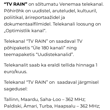
“TV RAIN”
on sõltumatu Venemaa telekanal.
Põhirõhk on uudistel, aruteludel, kultuuril,
poliitikal, ärireportaažidel ja
dokumentaalfilmidel. Telekanali loosung on
„Optimistlik kanal“.
Telekanal “TV RAIN” on saadaval TV
põhipaketis “Üle 180 kanali” ning
teemapaketis “Uudistekanalid”.
Telekanalit saab ka eraldi tellida hinnaga 1
euro/kuus.
Telekanal “TV RAIN” on saadaval järgmisel
sagedusel:
Tallinn, Maardu, Saha-Loo – 362 MHz;
Paldiski, Ämari, Turba, Haapsalu – 362 MHz;