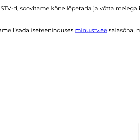
ab STV-d, soovitame kõne lõpetada ja võtta meiega 
tame lisada iseteeninduses
minu.stv.ee
salasõna, m