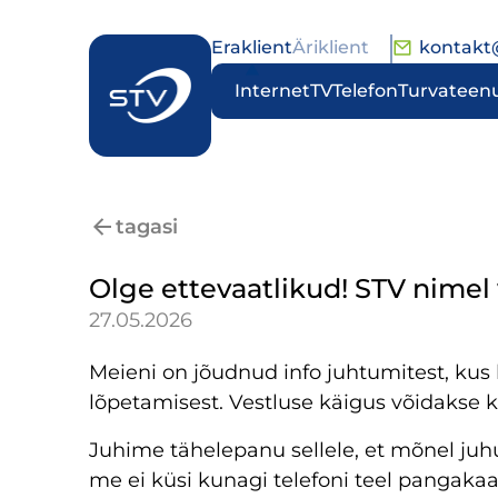
Eraklient
Äriklient
kontakt
Internet
TV
Telefon
Turvateen
tagasi
Olge ettevaatlikud! STV nimel 
27.05.2026
Meieni on jõudnud info juhtumitest, kus 
lõpetamisest. Vestluse käigus võidakse kl
Juhime tähelepanu sellele, et mõnel juh
me ei küsi kunagi telefoni teel pangakaar