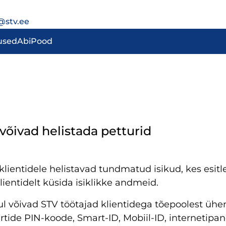
@stv.ee
used
Abi
Pood
võivad helistada petturid
klientidele helistavad tundmatud isikud, kes esit
ientidelt küsida isiklikke andmeid.
ul võivad STV töötajad klientidega tõepoolest ühe
tide PIN-koode, Smart-ID, Mobiil-ID, internetipan