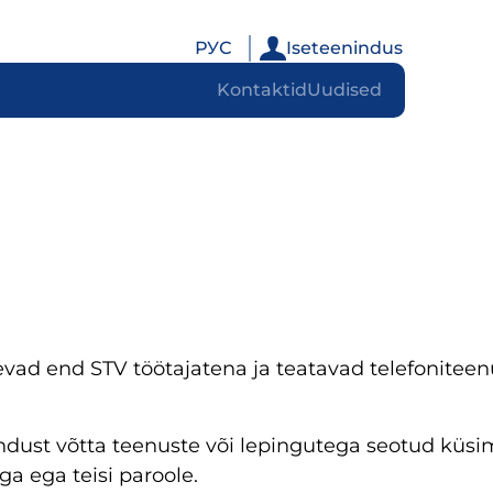
РУС
Iseteenindus
Kontaktid
Uudised
levad end STV töötajatena ja teatavad telefonitee
ndust võtta teenuste või lepingutega seotud küsi
ga ega teisi paroole.