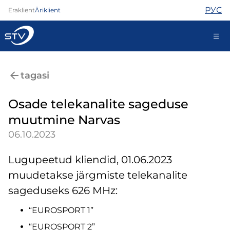
РУС
Eraklient
Äriklient
kontakt@stv.ee
tagasi
Iseteenindus
Osade telekanalite sageduse
muutmine Narvas
Internet
06.10.2023
TV
Telefon
Lugupeetud kliendid, 01.06.2023
Turvateenused
muudetakse järgmiste telekanalite
Abi
sageduseks 626 MHz:
Pood
Kontaktid
“EUROSPORT 1”
Uudised
“EUROSPORT 2”