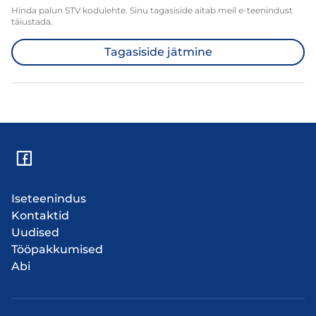
Hinda palun STV kodulehte. Sinu tagasiside aitab meil e-teenindust
täiustada.
Tagasiside jätmine
Iseteenindus
Kontaktid
Uudised
Tööpakkumised
Abi