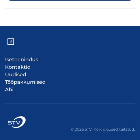
Iseteenindus
Kontaktid
Uudised
Tööpakkumised
Abi
© 2026 STV. Kõik õigused kaitstud.