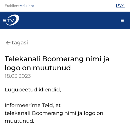
РУС
Eraklient
Äriklient
kontakt@stv.ee
tagasi
Iseteenindus
Telekanali Boomerang nimi ja
logo on muutunud
Internet
18.03.2023
TV
Telefon
Lugupeetud kliendid,
Turvateenused
Abi
Informeerime Teid, et
Pood
telekanali Boomerang nimi ja logo on
Kontaktid
muutunud.
Uudised