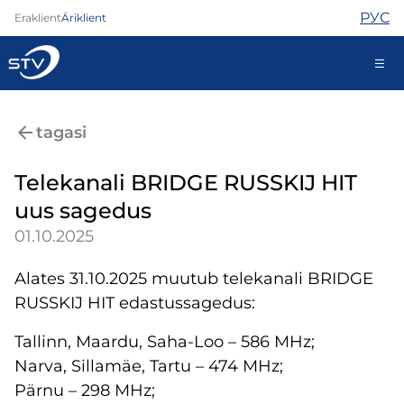
РУС
Eraklient
Äriklient
688 0000
tagasi
Iseteenindus
Telekanali BRIDGE RUSSKIJ HIT
uus sagedus
Internet
01.10.2025
TV
Telefon
Alates 31.10.2025 muutub telekanali BRIDGE
Turvateenused
RUSSKIJ HIT edastussagedus:
Abi
Pood
Tallinn, Maardu, Saha-Loo – 586 MHz;
Kontaktid
Narva, Sillamäe, Tartu – 474 MHz;
Uudised
Pärnu – 298 MHz;