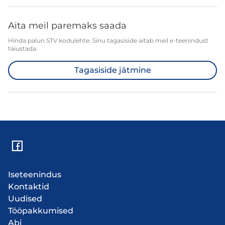
Aita meil paremaks saada
Hinda palun STV kodulehte. Sinu tagasiside aitab meil e-teenindust
täiustada.
Tagasiside jätmine
Iseteenindus
Kontaktid
Uudised
Tööpakkumised
Abi