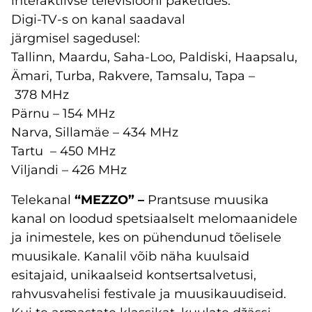
interaktiivse televisiooni paketides.
Digi-TV-s on kanal saadaval
järgmisel sagedusel:
Tallinn, Maardu, Saha-Loo, Paldiski, Haapsalu,
Ämari, Turba, Rakvere, Tamsalu, Tapa –
378 MHz
Pärnu – 154 MHz
Narva, Sillamäe – 434 MHz
Tartu – 450 MHz
Viljandi – 426 MHz
Telekanal
“MEZZO”
–
Prantsuse muusika
kanal on loodud spetsiaalselt melomaanidele
ja inimestele, kes on pühendunud tõelisele
muusikale. Kanalil võib näha kuulsaid
esitajaid, unikaalseid kontsertsalvetusi,
rahvusvahelisi festivale ja muusikauudiseid.