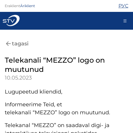
РУС
Eraklient
Äriklient
kontakt@stv.ee
tagasi
Iseteenindus
Telekanali “MEZZO” logo on
muutunud
Internet
10.05.2023
TV
Telefon
Lugupeetud kliendid,
Turvateenused
Abi
Informeerime Teid, et
Pood
telekanali “MEZZO” logo on muutunud.
Kontaktid
Telekanal “MEZZO” on saadaval digi- ja
Uudised