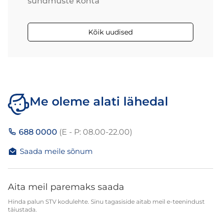
sündmuste kohta
Kõik uudised
Me oleme alati lähedal
688 0000
(E - P: 08.00-22.00)
Saada meile sõnum
Aita meil paremaks saada
Hinda palun STV kodulehte. Sinu tagasiside aitab meil e-teenindust
täiustada.