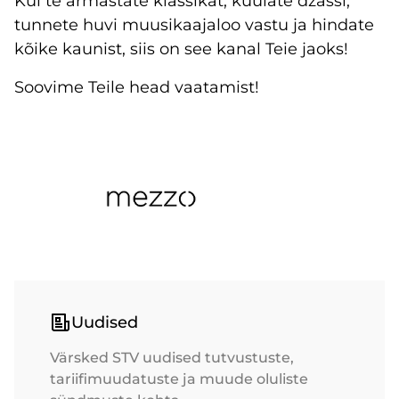
Kui te armastate klassikat, kuulate džässi,
tunnete huvi muusikaajaloo vastu ja hindate
kõike kaunist, siis on see kanal Teie jaoks!
Soovime Teile head vaatamist!
Uudised
Värsked STV uudised tutvustuste,
tariifimuudatuste ja muude oluliste