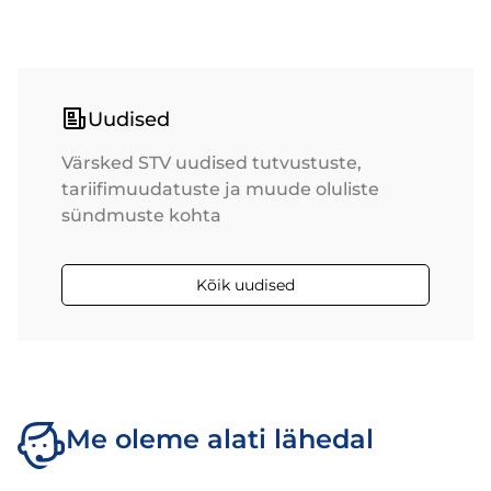
Uudised
Värsked STV uudised tutvustuste,
tariifimuudatuste ja muude oluliste
sündmuste kohta
Kõik uudised
Me oleme alati lähedal