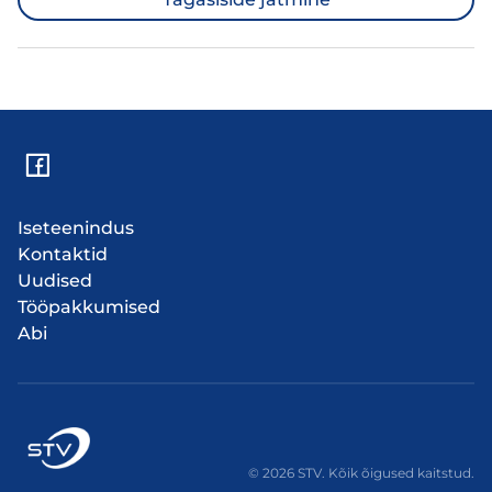
Iseteenindus
Kontaktid
Uudised
Tööpakkumised
Abi
© 2026 STV. Kõik õigused kaitstud.