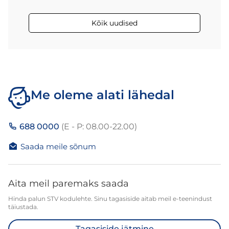
Kõik uudised
Me oleme alati lähedal
688 0000
(E - P: 08.00-22.00)
Saada meile sõnum
Aita meil paremaks saada
Hinda palun STV kodulehte. Sinu tagasiside aitab meil e-teenindust
täiustada.
Tagasiside jätmine