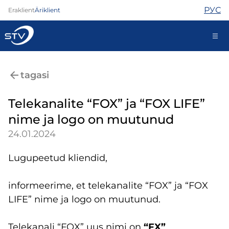
РУС
Eraklient
Äriklient
688 0000
tagasi
Iseteenindus
Telekanalite “FOX” ja “FOX LIFE”
nime ja logo on muutunud
Internet
24.01.2024
TV
Telefon
Lugupeetud kliendid,
Turvateenused
Abi
informeerime, et telekanalite “FOX” ja “FOX
Pood
LIFE” nime ja logo on muutunud.
Kontaktid
Uudised
Telekanali “FOX” uus nimi on
“FX”
.