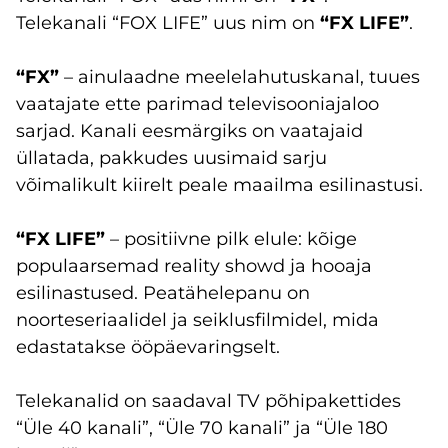
Telekanali “FOX LIFE” uus nim on
“FX LIFE”
.
“FX”
– ainulaadne meelelahutuskanal, tuues
vaatajate ette parimad televisooniajaloo
sarjad. Kanali eesmärgiks on vaatajaid
üllatada, pakkudes uusimaid sarju
võimalikult kiirelt peale maailma esilinastusi.
“FX LIFE”
–
positiivne pilk elule: kõige
populaarsemad reality showd ja hooaja
esilinastused. Peatähelepanu on
noorteseriaalidel ja seiklusfilmidel, mida
edastatakse ööpäevaringselt.
Telekanalid on saadaval TV põhipakettides
“Üle 40 kanali”, “Üle 70 kanali” ja “Üle 180