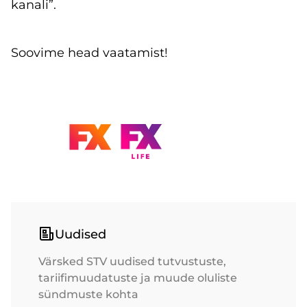
kanali”.
Soovime head vaatamist!
Uudised
Värsked STV uudised tutvustuste,
tariifimuudatuste ja muude oluliste
sündmuste kohta