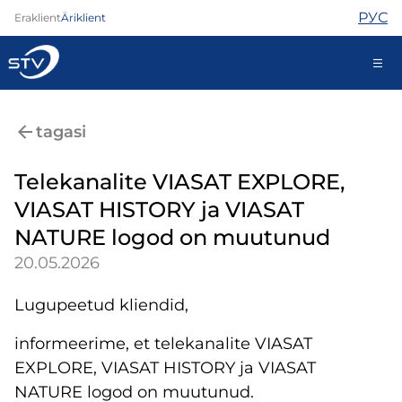
РУС
Eraklient
Äriklient
688 0000
tagasi
Iseteenindus
Telekanalite VIASAT EXPLORE,
VIASAT HISTORY ja VIASAT
Internet
NATURE logod on muutunud
TV
20.05.2026
Telefon
Turvateenused
Lugupeetud kliendid,
Abi
Pood
informeerime, et telekanalite VIASAT
Kontaktid
EXPLORE, VIASAT HISTORY ja VIASAT
Uudised
NATURE logod on muutunud.