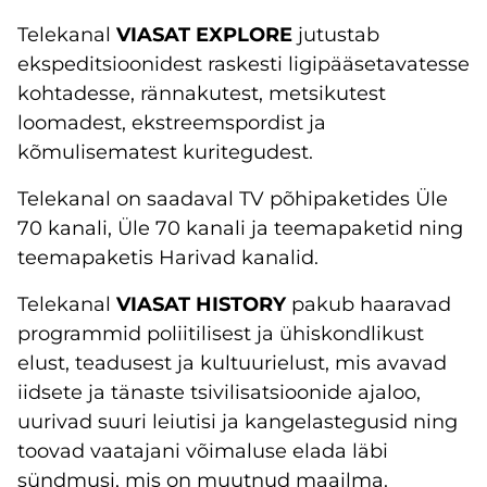
Telekanal
VIASAT EXPLORE
jutustab
ekspeditsioonidest raskesti ligipääsetavatesse
kohtadesse, rännakutest, metsikutest
loomadest, ekstreemspordist ja
kõmulisematest kuritegudest.
Telekanal on saadaval TV põhipaketides Üle
70 kanali, Üle 70 kanali ja teemapaketid ning
teemapaketis Harivad kanalid.
Telekanal
VIASAT HISTORY
pakub haaravad
programmid poliitilisest ja ühiskondlikust
elust, teadusest ja kultuurielust, mis avavad
iidsete ja tänaste tsivilisatsioonide ajaloo,
uurivad suuri leiutisi ja kangelastegusid ning
toovad vaatajani võimaluse elada läbi
sündmusi, mis on muutnud maailma.