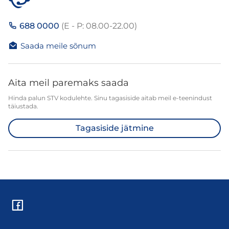
688 0000
(E - P: 08.00-22.00)
Saada meile sõnum
Aita meil paremaks saada
Hinda palun STV kodulehte. Sinu tagasiside aitab meil e-teenindust
täiustada.
Tagasiside jätmine