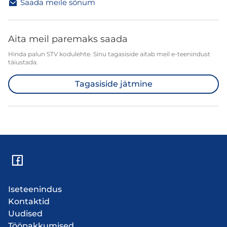
Saada meile sõnum
Aita meil paremaks saada
Hinda palun STV kodulehte. Sinu tagasiside aitab meil e-teenindust
täiustada.
Tagasiside jätmine
Iseteenindus
Kontaktid
Uudised
Tööpakkumised