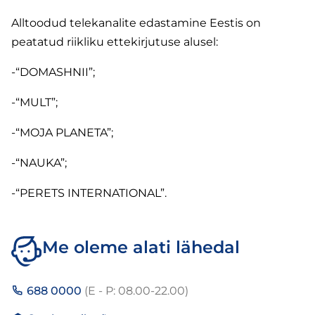
Alltoodud telekanalite edastamine Eestis on
peatatud riikliku ettekirjutuse alusel:
-“DOMASHNII”;
-“MULT”;
-“MOJA PLANETA”;
-“NAUKA”;
-“PERETS INTERNATIONAL”.
Me oleme alati lähedal
688 0000
(E - P: 08.00-22.00)