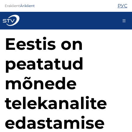
РУС
Eraklient
Äriklient
Eestis on
kontakt@stv.ee
Iseteenindus
peatatud
Internet
mõnede
TV
Telefon
telekanalite
Turvateenused
Abi
Pood
edastamise
Kontaktid
Uudised