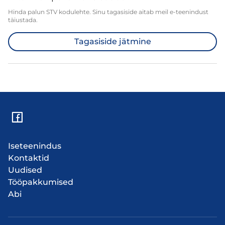
Hinda palun STV kodulehte. Sinu tagasiside aitab meil e-teenindust
täiustada.
Tagasiside jätmine
Iseteenindus
Kontaktid
Uudised
Tööpakkumised
Abi