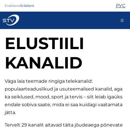
РУС
Eraklient
Äriklient
ELUSTIILI
688 0000
Iseteenindus
KANALID
Internet
TV
Väga laia teemade ringiga telekanalid:
Telefon
populaarteaduslikud ja usuteemalised kanalid, aga
Turvateenused
ka seiklused, mood, sport ja tervis – siit leiab igaüks
Abi
endale sobiva saate, mida ei saa kuidagi vaatamata
Pood
jätta.
Kontaktid
Uudised
Tervelt 29 kanalit aitavad täita jõudeaega põnevate