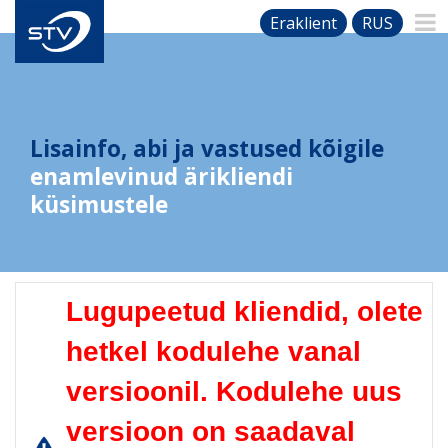
Eraklient
RUS
Lisainfo, abi ja vastused kõigile
enamlevinud ärikliendi
küsimustele
Lugupeetud kliendid, olete
hetkel kodulehe vanal
versioonil. Kodulehe uus
versioon on saadaval