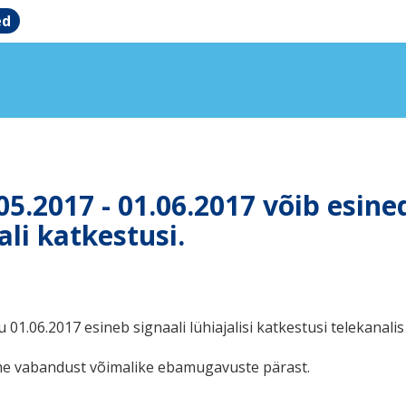
ed
05.2017 - 01.06.2017 võib es
li katkestusi.
 01.06.2017 esineb signaali lühiajalisi katkestusi teleka
me vabandust võimalike ebamugavuste pärast.