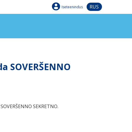
RUS
Iseteenindus
ineda SOVERŠENNO
nalis SOVERŠENNO SEKRETNO.