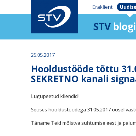
Eraklient
Uudis
STV
blogi
25.05.2017
Hooldustööde tõttu 31.
SEKRETNO kanali signaa
Lugupeetud kliendid!
Seoses hooldustöödega 31.05.2017 öösel vastu
Täname Teid mõistva suhtumise eest ja palu