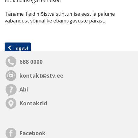
töökindlusega teenused.
Täname Teid mõistva suhtumise eest ja palume
vabandust võimalike ebamugavuste pärast.
Tagasi
688 0000
kontakt@stv.ee
Abi
Kontaktid
Facebook