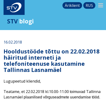
Äriklient
RUS
STV
blogi
16.02.2018
Hooldustööde tõttu on 22.02.2018
häiritud interneti ja
telefoniteenuse kasutamine
Tallinnas Lasnamäel
Lugupeetud kliendid,
Teatame, et 22.02.2018 kl.10.00-11.00
Tallinna
toimuvad
Lasnamäel
plaanilised võrguseadmete uuendamise tööd.