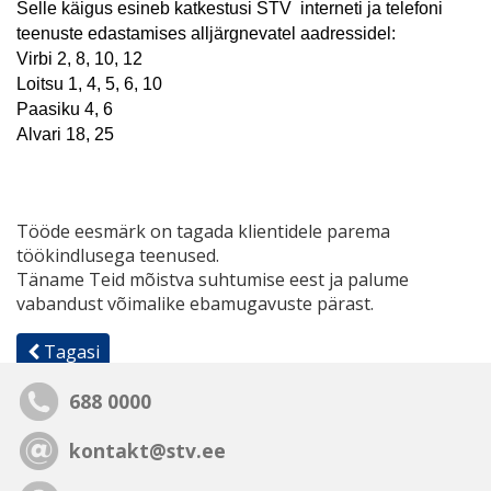
Selle käigus esineb katkestusi STV
interneti ja telefoni
teenuste edastamises
alljärgnevatel aadressidel
:
Virbi 2, 8, 10, 12
Loitsu 1, 4, 5, 6, 10
Paasiku 4, 6
Alvari 18, 25
Tööde eesmärk on tagada klientidele parema
töökindlusega teenused.
Täname Teid mõistva suhtumise eest ja palume
vabandust võimalike ebamugavuste pärast.
Tagasi
688 0000
kontakt@stv.ee