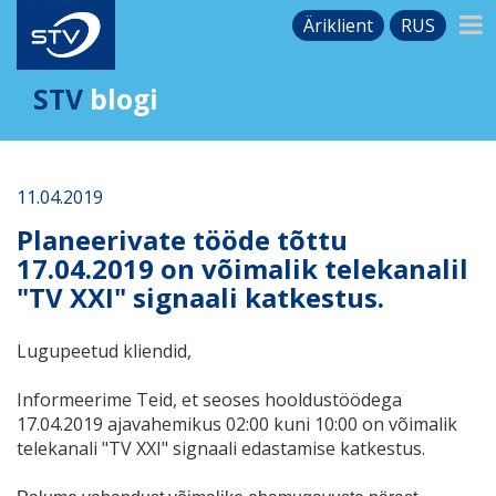
Äriklient
RUS
STV
blogi
11.04.2019
Planeerivate tööde tõttu
17.04.2019 on võimalik telekanalil
"TV XXI" signaali katkestus.
Lugupeetud kliendid,
Informeerime Teid, et seoses hooldustöödega
17.04.2019 ajavahemikus 02:00 kuni 10:00 on võimalik
telekanali
"
TV XXI
"
signaali edastamise katkestus.