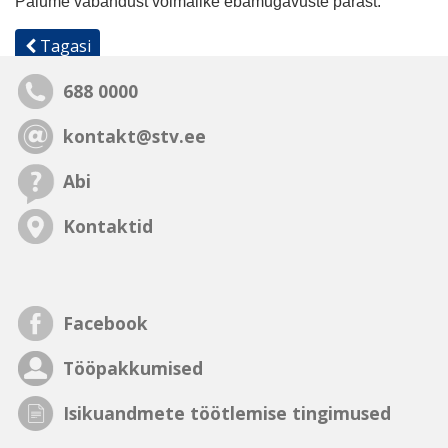
Palume vabandust võimalike ebamugavuste pärast.
Tagasi
688 0000
kontakt@stv.ee
Abi
Kontaktid
Facebook
Tööpakkumised
Isikuandmete töötlemise tingimused