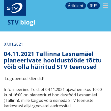
Äriklient
RUS
STV
blogi
07.01.2021
04.11.2021 Tallinna Lasnamäel
planeerivate hooldustööde tõttu
võib olla häiritud STV teenused
Lugupeetud kliendid!
Informeerime Teid, et 04.11.2021 ajavahemikus 10:00
kuni 16:00 on planeeritud hooldustööd Lasnаmäel
(Tallinn), mille käigus võib esineda STV teenuste
katkestusi alljärgnevatel aadressitel: